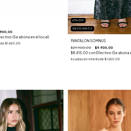
67
%
OFF
ENVÍO GRATIS
.900,00
fectivo (Se abona en el local)
PANTALON SOMNUS
s de
$1.650,00
$29.900,00
$9.900,00
$8.415,00
con
Efectivo (Se abona e
6
cuotas sin interés de
$1.650,00