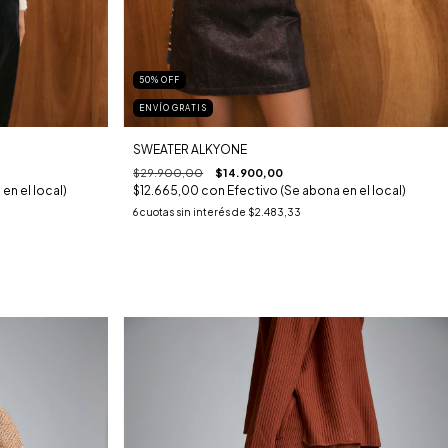
50
%
OFF
ENVÍO GRATIS
SWEATER ALKYONE
$29.900,00
$14.900,00
en el local)
$12.665,00
con
Efectivo (Se abona en el local)
6
cuotas sin interés de
$2.483,33