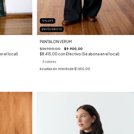
72
%
OFF
ENVÍO GRATIS
PANTALON VERUM
$34.900,00
$9.900,00
$8.415,00
con
Efectivo (Se abona en el local)
n el local)
3 colores
6
cuotas sin interés de
$1.650,00