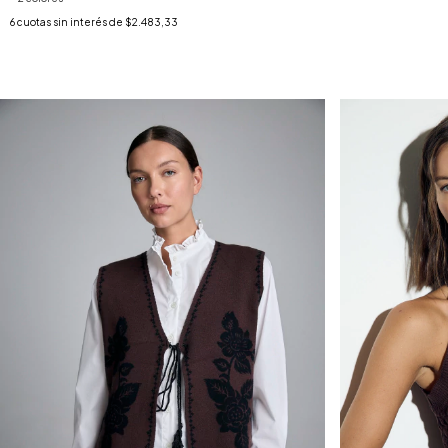
6
cuotas sin interés de
$2.483,33