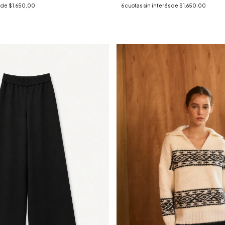
s de
$1.650,00
6
cuotas sin interés de
$1.650,00