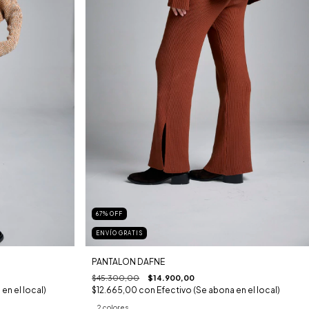
67
%
OFF
ENVÍO GRATIS
PANTALON DAFNE
$45.300,00
$14.900,00
en el local)
$12.665,00
con
Efectivo (Se abona en el local)
2 colores