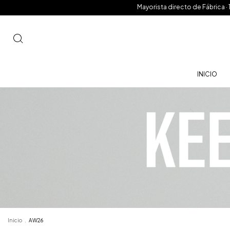
Mayorista directo de Fábrica · 15% OFF pagando en efectivo · Hasta 
INICIO
Inicio
.
AW26