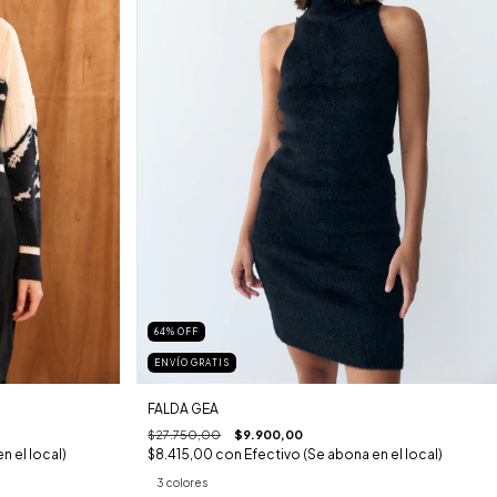
64
%
OFF
ENVÍO GRATIS
FALDA GEA
$27.750,00
$9.900,00
n el local)
$8.415,00
con
Efectivo (Se abona en el local)
3 colores