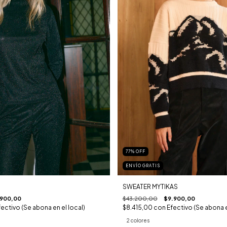
77
%
OFF
ENVÍO GRATIS
SWEATER MYTIKAS
.900,00
$43.200,00
$9.900,00
fectivo (Se abona en el local)
$8.415,00
con
Efectivo (Se abona e
2 colores