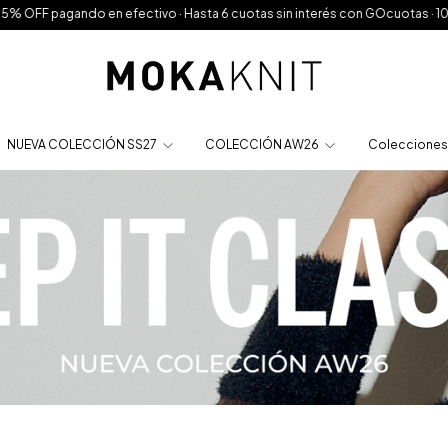
6 cuotas sin interés con GOcuotas · 10% OFF por transferencia
Mayorista
NUEVA COLECCIÓN SS27
COLECCIÓN AW26
Colecciones 