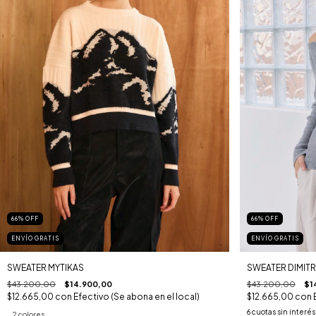
66
%
OFF
66
%
OFF
ENVÍO GRATIS
ENVÍO GRATIS
SWEATER MYTIKAS
SWEATER DIMIT
$43.200,00
$14.900,00
$43.200,00
$1
$12.665,00
con
Efectivo (Se abona en el local)
$12.665,00
con
6
cuotas sin interé
2 colores