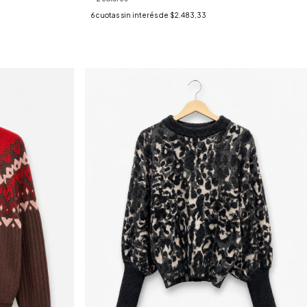
6
cuotas sin interés de
$2.483,33