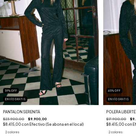
59
%
OFF
45
%
OFF
ENVÍO GRATIS
ENVÍO GRATIS
PANTALON SERENITÁ
POLERA LIBERTÉ
$23.900,00
$9.900,00
$17.900,00
$9
$8.415,00
con
Efectivo (Se abona en el local)
$8.415,00
con
E
2 colores
2 colores