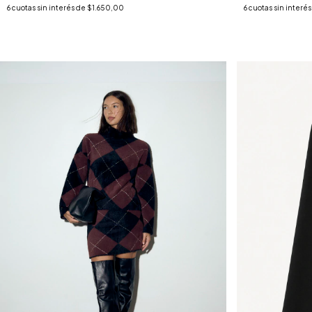
6
cuotas sin interés de
$1.650,00
6
cuotas sin interé