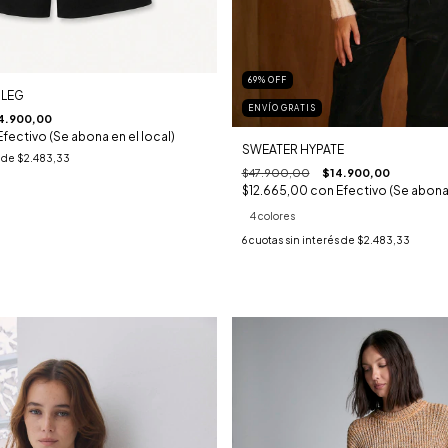
69
%
OFF
 LEG
ENVÍO GRATIS
4.900,00
Efectivo (Se abona en el local)
SWEATER HYPATE
s de
$2.483,33
$47.900,00
$14.900,00
$12.665,00
con
Efectivo (Se abona 
4 colores
6
cuotas sin interés de
$2.483,33