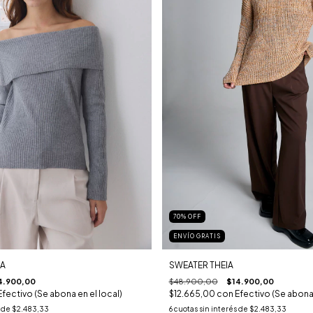
70
%
OFF
ENVÍO GRATIS
RA
SWEATER THEIA
4.900,00
$48.900,00
$14.900,00
Efectivo (Se abona en el local)
$12.665,00
con
Efectivo (Se abona 
s de
$2.483,33
6
cuotas sin interés de
$2.483,33