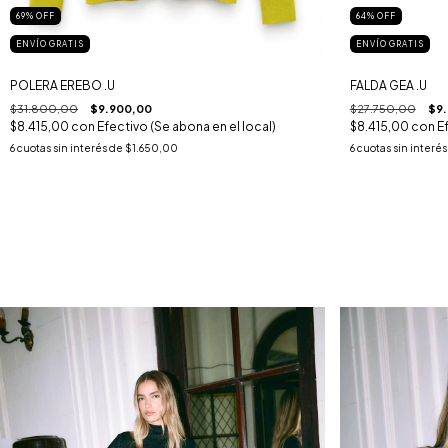
69
%
OFF
64
%
OFF
ENVÍO GRATIS
ENVÍO GRATIS
POLERA EREBO .U
FALDA GEA .U
$31.800,00
$9.900,00
$27.750,00
$9
$8.415,00
con
Efectivo (Se abona en el local)
$8.415,00
con
E
6
cuotas sin interés de
$1.650,00
6
cuotas sin interé