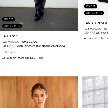
60
%
OFF
ENVÍO GRATIS
67
%
OFF
PANTALON WIDE
ENVÍO GRATIS
$36.900,00
$1
$12.665,00
con
FALDA NYX
6
cuotas sin interé
$29.900,00
$9.900,00
$8.415,00
con
Efectivo (Se abona en el local)
3 colores
6
cuotas sin interés de
$1.650,00