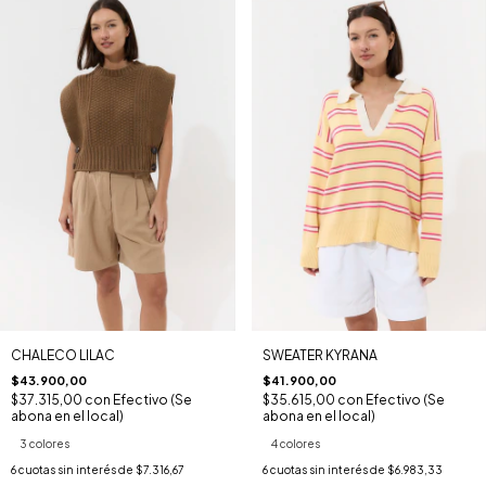
CHALECO LILAC
SWEATER KYRANA
$43.900,00
$41.900,00
$37.315,00
con
Efectivo (Se
$35.615,00
con
Efectivo (Se
abona en el local)
abona en el local)
3 colores
4 colores
6
cuotas sin interés de
$7.316,67
6
cuotas sin interés de
$6.983,33