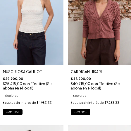
MUSCULOSA CALIHOE
CARDIGAN HIKARI
$29.900,00
$47.900,00
$25.415,00
con
Efectivo (Se
$40.715,00
con
Efectivo (Se
abona en el local)
abona en el local)
6 colores
6 colores
6
cuotas sin interés de
$4.983,33
6
cuotas sin interés de
$7.983,33
COMPRAR
COMPRAR