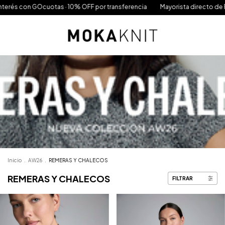
 GOcuotas · 10% OFF por transferencia
Mayorista directo de Fábrica · 15
Inicio
.
AW26
.
REMERAS Y CHALECOS
REMERAS Y CHALECOS
FILTRAR