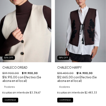
50
%
OFF
58
%
OFF
CHALECO OREAD
CHALECO HARPY
$39.900,00
$19.900,00
$35.400,00
$14.900,00
$16.915,00
con
Efectivo (Se
$12.665,00
con
Efectivo (Se
abona en el local)
abona en el local)
9 colores
4 colores
6
cuotas sin interés de
$3.316,67
6
cuotas sin interés de
$2.483,33
COMPRAR
COMPRAR