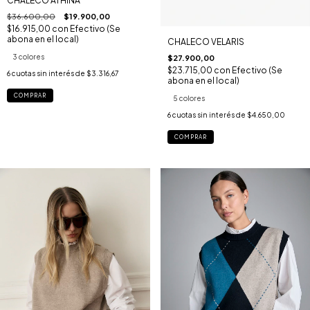
CHALECO ATHINA
$36.600,00
$19.900,00
$16.915,00
con
Efectivo (Se
abona en el local)
CHALECO VELARIS
3 colores
$27.900,00
$23.715,00
con
Efectivo (Se
6
cuotas sin interés de
$3.316,67
abona en el local)
COMPRAR
5 colores
6
cuotas sin interés de
$4.650,00
COMPRAR