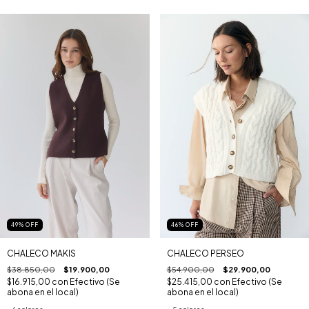
49
%
OFF
46
%
OFF
CHALECO MAKIS
CHALECO PERSEO
$38.850,00
$19.900,00
$54.900,00
$29.900,00
$16.915,00
con
Efectivo (Se
$25.415,00
con
Efectivo (Se
abona en el local)
abona en el local)