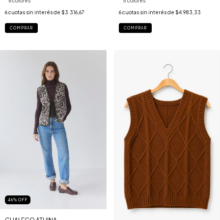
6 colores
5 colores
6
cuotas sin interés de
$3.316,67
6
cuotas sin interés de
$4.983,33
COMPRAR
COMPRAR
46
%
OFF