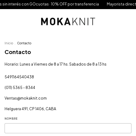
 sin interés con GOcuotas · 10% OFF por transferencia
Mayorista directo
Inicio
.
Contacto
Contacto
Horario: Lunes a Viernes de 8 a 17 hs. Sabados de 8 a 13 hs
5491164540438
(011) 5365 - 8344
Ventas@mokaknit.com
Helguera 491, CP 1406, CABA
NOMBRE