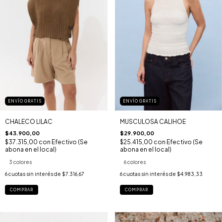
ENVÍO GRATIS
ENVÍO GRATIS
CHALECO LILAC
MUSCULOSA CALIHOE
$43.900,00
$29.900,00
$37.315,00
con
Efectivo (Se
$25.415,00
con
Efectivo (Se
abona en el local)
abona en el local)
3 colores
6 colores
6
cuotas sin interés de
$7.316,67
6
cuotas sin interés de
$4.983,33
COMPRAR
COMPRAR