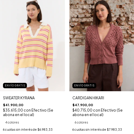
ENVÍO GRATIS
ENVÍO GRATIS
SWEATER KYRANA
CARDIGAN HIKARI
$41.900,00
$47.900,00
$35.615,00
con
Efectivo (Se
$40.715,00
con
Efectivo (Se
abona en el local)
abona en el local)
4 colores
6 colores
6
cuotas sin interés de
$6.983,33
6
cuotas sin interés de
$7.983,33