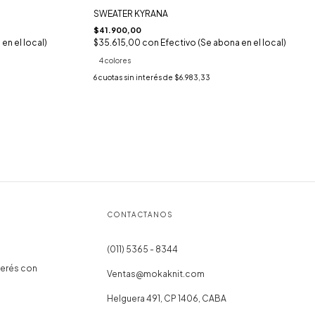
SWEATER KYRANA
$41.900,00
en el local)
$35.615,00
con
Efectivo (Se abona en el local)
4 colores
6
cuotas sin interés de
$6.983,33
CONTACTANOS
(011) 5365 - 8344
terés con
Ventas@mokaknit.com
Helguera 491, CP 1406, CABA