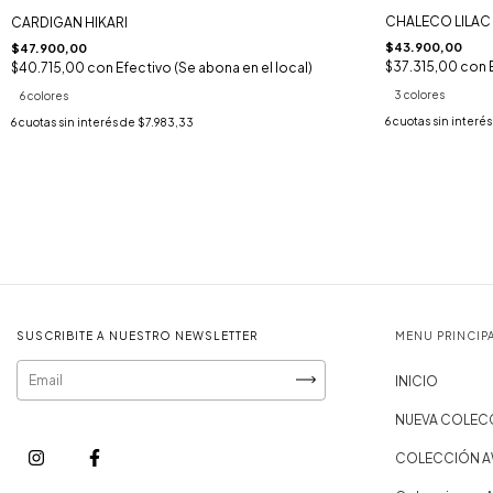
CHALECO LILAC
CARDIGAN HIKARI
$43.900,00
$47.900,00
$37.315,00
con
$40.715,00
con
Efectivo (Se abona en el local)
3 colores
6 colores
6
cuotas sin interé
6
cuotas sin interés de
$7.983,33
SUSCRIBITE A NUESTRO NEWSLETTER
MENU PRINCIP
INICIO
NUEVA COLEC
COLECCIÓN 