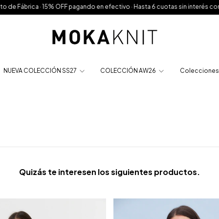
ábrica · 15% OFF pagando en efectivo · Hasta 6 cuotas sin interés con GOcu
NUEVA COLECCIÓN SS27
COLECCIÓN AW26
Colecciones 
Quizás te interesen los siguientes productos.