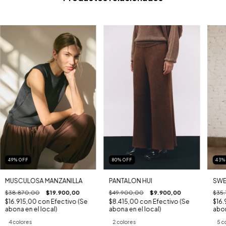
80
%
OFF
49
%
OFF
43
PANTALON HUI
MUSCULOSA MANZANILLA
SWE
$49.900,00
$9.900,00
$38.870,00
$19.900,00
$35.
$8.415,00
con
Efectivo (Se
$16.915,00
con
Efectivo (Se
$16.
abona en el local)
abona en el local)
abon
2 colores
4 colores
5 c