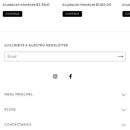
6
cuotas sin interés de
$1.650,00
6
cuotas sin interés de
$3.316,67
6
cuo
COMPRAR
COMPRAR
CO
SUSCRIBITE A NUESTRO NEWSLETTER
MENU PRINCIPAL
AYUDA
CONTACTANOS