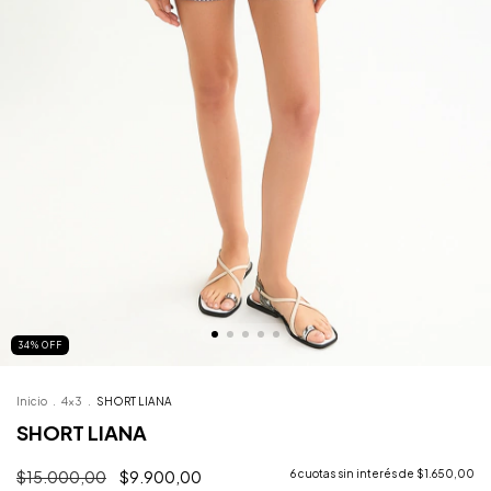
34
%
OFF
Inicio
.
4x3
.
SHORT LIANA
SHORT LIANA
$15.000,00
$9.900,00
6
cuotas sin interés de
$1.650,00