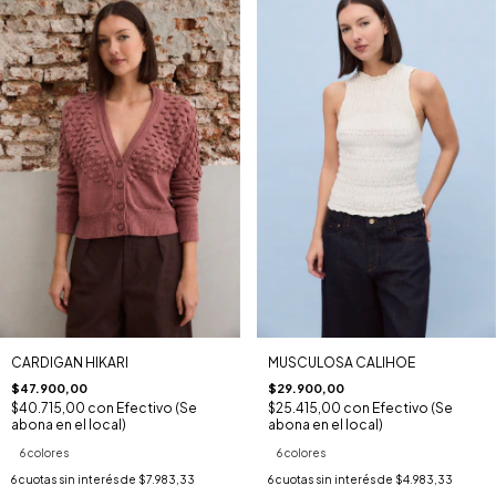
MUSCULOSA CALIHOE
CARDIGAN HIKARI
$29.900,00
$47.900,00
$25.415,00
con
Efectivo (Se
$40.715,00
con
Efectivo (Se
abona en el local)
abona en el local)
6 colores
6 colores
6
cuotas sin interés de
$4.983,33
6
cuotas sin interés de
$7.983,33