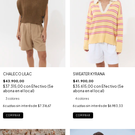
CHALECO LILAC
SWEATER KYRANA
$43.900,00
$41.900,00
$37.315,00
con
Efectivo (Se
$35.615,00
con
Efectivo (Se
abona en el local)
abona en el local)
3 colores
4 colores
6
cuotas sin interés de
$7.316,67
6
cuotas sin interés de
$6.983,33
COMPRAR
COMPRAR