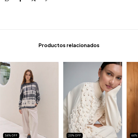
Productos relacionados
54
%
OFF
20
%
OFF
64