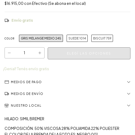
$16.915,00
con
Efectivo (Se abona en el local)
Envío gratis
GRIS MELANGE MEDIO 245
SUEDE 1014
BISCUIT 759
COLOR
¡Genial! Tenés envío gratis
MEDIOS DE PAGO
MEDIOS DE ENVÍO
NUESTRO LOCAL
HILADO: SIMIL BREMER
COMPOSICIÓN:
50% VISCOSA 28% POLIAMIDA 22% POLIESTER
EL COLOR DE LA PRENDA DE LA FOTO ES: NEGRO 001