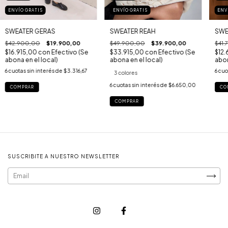
ENVÍO GRATIS
ENVÍO GRATIS
ENV
SWEATER GERAS
SWEATER REAH
SWE
$42.900,00
$19.900,00
$49.900,00
$39.900,00
$41.
$16.915,00
con
Efectivo (Se
$33.915,00
con
Efectivo (Se
$12
abona en el local)
abona en el local)
abon
6
cuotas sin interés de
$3.316,67
6
cuo
3 colores
6
cuotas sin interés de
$6.650,00
COMPRAR
CO
COMPRAR
SUSCRIBITE A NUESTRO NEWSLETTER