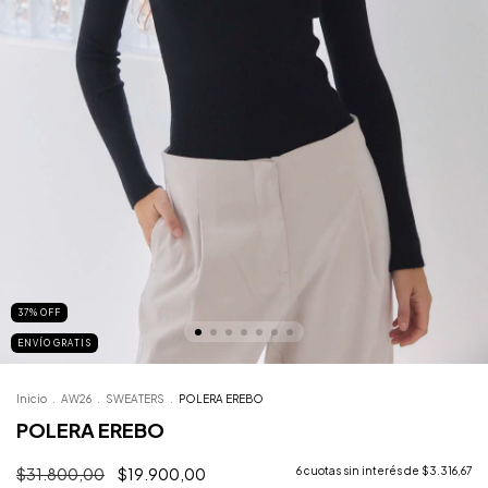
37
%
OFF
ENVÍO GRATIS
Inicio
.
AW26
.
SWEATERS
.
POLERA EREBO
POLERA EREBO
$31.800,00
$19.900,00
6
cuotas sin interés de
$3.316,67