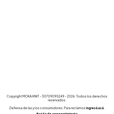
Copyright MOKA KNIT - 30709095249 - 2026. Todos los derechos
reservados.
Defensa de las y los consumidores. Para reclamos
ingresá acá.
Botón de arrepentimiento