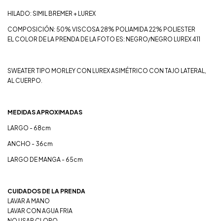
HILADO: SIMIL BREMER + LUREX
COMPOSICIÓN:
50% VISCOSA 28% POLIAMIDA 22% POLIESTER
EL COLOR DE LA PRENDA DE LA FOTO ES: NEGRO/NEGRO LUREX 411
SWEATER TIPO MORLEY CON LUREX ASIMÉTRICO CON TAJO LATERAL,
AL CUERPO.
MEDIDAS APROXIMADAS
LARGO - 68cm
ANCHO - 36cm
LARGO DE MANGA - 65cm
CUIDADOS DE LA PRENDA
LAVAR A MANO
LAVAR CON AGUA FRIA
NO USAR CLORO