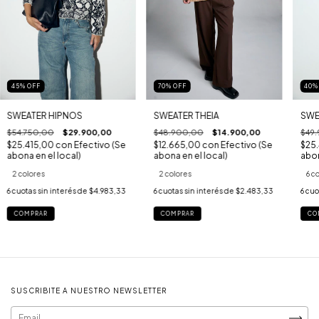
45
%
OFF
70
%
OFF
40
SWEATER HIPNOS
SWEATER THEIA
SWE
$54.750,00
$29.900,00
$48.900,00
$14.900,00
$49
$25.415,00
con
Efectivo (Se
$12.665,00
con
Efectivo (Se
$25
abona en el local)
abona en el local)
abon
2 colores
2 colores
6 c
6
cuotas sin interés de
$4.983,33
6
cuotas sin interés de
$2.483,33
6
cuo
COMPRAR
COMPRAR
CO
SUSCRIBITE A NUESTRO NEWSLETTER