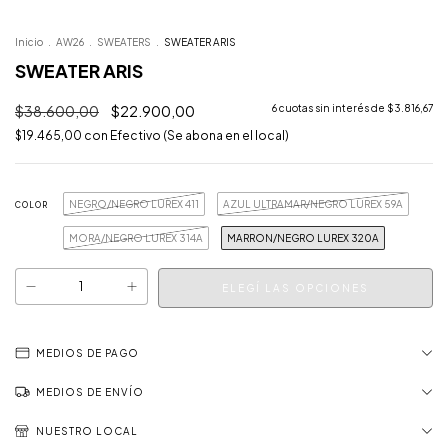
Inicio
.
AW26
.
SWEATERS
.
SWEATER ARIS
SWEATER ARIS
$38.600,00
$22.900,00
6
cuotas sin interés de
$3.816,67
$19.465,00
con
Efectivo (Se abona en el local)
NEGRO/NEGRO LUREX 411
AZUL ULTRAMAR/NEGRO LUREX 59A
COLOR
MORA/NEGRO LUREX 314A
MARRON/NEGRO LUREX 320A
MEDIOS DE PAGO
MEDIOS DE ENVÍO
NUESTRO LOCAL