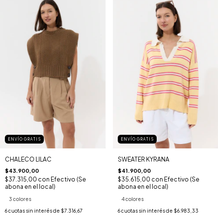
ENVÍO GRATIS
ENVÍO GRATIS
CHALECO LILAC
SWEATER KYRANA
$43.900,00
$41.900,00
$37.315,00
con
Efectivo (Se
$35.615,00
con
Efectivo (Se
abona en el local)
abona en el local)
3 colores
4 colores
6
cuotas sin interés de
$7.316,67
6
cuotas sin interés de
$6.983,33