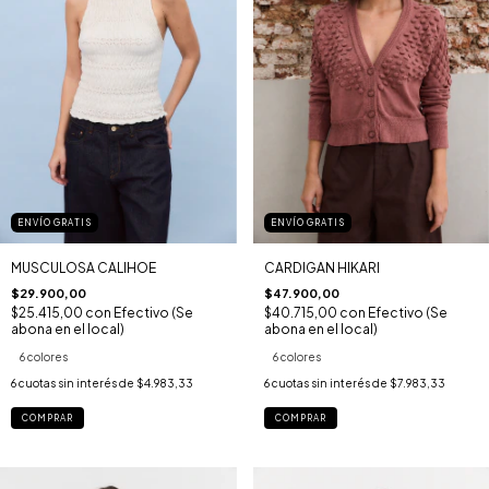
ENVÍO GRATIS
ENVÍO GRATIS
MUSCULOSA CALIHOE
CARDIGAN HIKARI
$29.900,00
$47.900,00
$25.415,00
con
Efectivo (Se
$40.715,00
con
Efectivo (Se
abona en el local)
abona en el local)
6 colores
6 colores
6
cuotas sin interés de
$4.983,33
6
cuotas sin interés de
$7.983,33
COMPRAR
COMPRAR